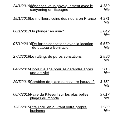
24/1/2019
dépensez-vous physiquement avec le
4 389
canyoning en Espagne
hits
15/1/2018
Le meilleurs coins des riders en France
4 371
hits
08/1/2017
Ou plonger en asie?
2 842
hits
07/10/2016
De fortes sensations avec la location
5 670
de bateau à Bonifacio
hits
27/8/2016
Le rafting, de pures sensations
2 930
hits
04/2/2016
Choisir le spa pour se détendre après
3 115
une activité
hits
20/7/2015
Combien de place dans votre jacuzzi ?
3 152
hits
08/7/2015
Faire du Kitesurf sur les plus belles
3 017
plages du monde
hits
12/6/2015
Etre libre, en ouvrant votre propre
3 583
business
hits