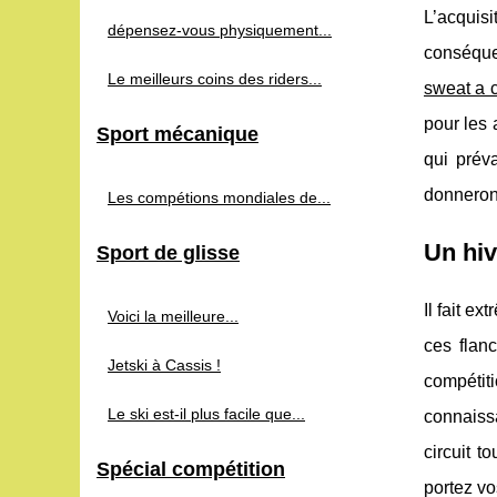
L’acquisi
dépensez-vous physiquement...
conséque
Le meilleurs coins des riders...
sweat a 
pour les 
Sport mécanique
qui prév
donneront
Les compétions mondiales de...
Un hiv
Sport de glisse
Il fait e
Voici la meilleure...
ces flanc
Jetski à Cassis !
compétiti
Le ski est-il plus facile que...
connaiss
circuit t
Spécial compétition
portez vo