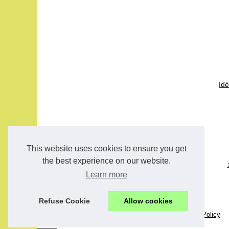
Id
This website uses cookies to ensure you get
the best experience on our website.
Learn more
Refuse Cookie
Allow cookies
© 2026
Freestyle-magazine.com
|
Plan du site
|
Cookies Policy
fitness