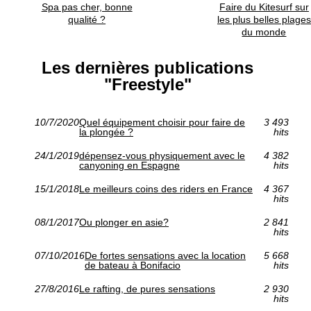
Spa pas cher, bonne
Faire du Kitesurf sur
qualité ?
les plus belles plages
du monde
Les dernières publications
"Freestyle"
10/7/2020
Quel équipement choisir pour faire de
3 493
la plongée ?
hits
24/1/2019
dépensez-vous physiquement avec le
4 382
canyoning en Espagne
hits
15/1/2018
Le meilleurs coins des riders en France
4 367
hits
08/1/2017
Ou plonger en asie?
2 841
hits
07/10/2016
De fortes sensations avec la location
5 668
de bateau à Bonifacio
hits
27/8/2016
Le rafting, de pures sensations
2 930
hits