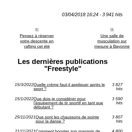
03/04/2018 16:24 - 3 941 hits
Pensez à réserver
Une salle de
votre descente en
musculation sur
rafting cet été
mesure à Bayonne
Les dernières publications
"Freestyle"
15/3/2022
Quelle crème faut-il appliquer après le
3 827
sport ?
hits
15/1/2022
Que dois-je considérer pour
3 590
l'équipement de tir sportif en tant que
hits
débutant ?
25/11/2021
Que sont les chaussons de pointe
3 807
pour la danse ?
hits
21/11/2021
Comment booster son magasin de
4 800