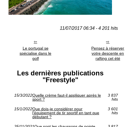
11/07/2017 06:34 - 4 201 hits
Le portugal se
Pensez à réserver
spécialise dans le
votre descente en
golf
rafting cet été
Les dernières publications
"Freestyle"
15/3/2022
Quelle crème faut-il appliquer après le
3 837
sport ?
hits
15/1/2022
Que dois-je considérer pour
3 601
l'équipement de tir sportif en tant que
hits
débutant ?
25/11/2021
Que sont les chaussons de pointe
3 817