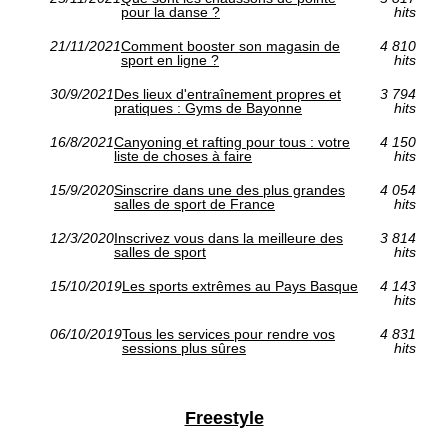
pour la danse ?
hits
21/11/2021
Comment booster son magasin de
4 810
sport en ligne ?
hits
30/9/2021
Des lieux d'entraînement propres et
3 794
pratiques : Gyms de Bayonne
hits
16/8/2021
Canyoning et rafting pour tous : votre
4 150
liste de choses à faire
hits
15/9/2020
Sinscrire dans une des plus grandes
4 054
salles de sport de France
hits
12/3/2020
Inscrivez vous dans la meilleure des
3 814
salles de sport
hits
15/10/2019
Les sports extrêmes au Pays Basque
4 143
hits
06/10/2019
Tous les services pour rendre vos
4 831
sessions plus sûres
hits
Freestyle