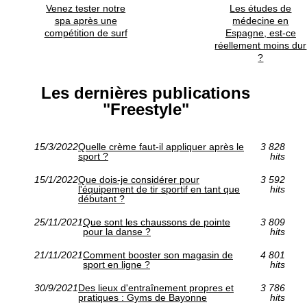
Venez tester notre
Les études de
spa après une
médecine en
compétition de surf
Espagne, est-ce
réellement moins dur
?
Les dernières publications
"Freestyle"
15/3/2022
Quelle crème faut-il appliquer après le
3 828
sport ?
hits
15/1/2022
Que dois-je considérer pour
3 592
l'équipement de tir sportif en tant que
hits
débutant ?
25/11/2021
Que sont les chaussons de pointe
3 809
pour la danse ?
hits
21/11/2021
Comment booster son magasin de
4 801
sport en ligne ?
hits
30/9/2021
Des lieux d'entraînement propres et
3 786
pratiques : Gyms de Bayonne
hits