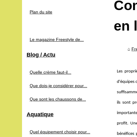
Com
Plan du site
en 
Le magazine Freestyle de...
Fr
Blog / Actu
Les propri
Quelle crème faut-il...
d'équipes 
Que dois-je considérer pour...
suffisamme
Que sont les chaussons de...
ils sont p
importante
Aquatique
profit. Un
Quel équipement choisir pour...
bénéfices 