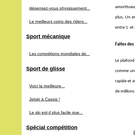
amortisseu
dépensez-vous physiquement...
plus. Un 
Le meilleurs coins des riders...
entre 1 et 
Sport mécanique
Faites des 
Les compétions mondiales de...
Le plafond 
Sport de glisse
comme une 
rapide et a
Voici la meilleure...
de millions
Jetski à Cassis !
Le ski est-il plus facile que...
Spécial compétition