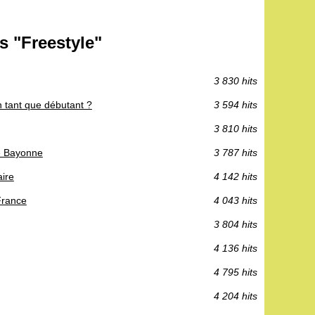
s "Freestyle"
3 830 hits
n tant que débutant ?
3 594 hits
3 810 hits
de Bayonne
3 787 hits
aire
4 142 hits
France
4 043 hits
3 804 hits
4 136 hits
4 795 hits
4 204 hits