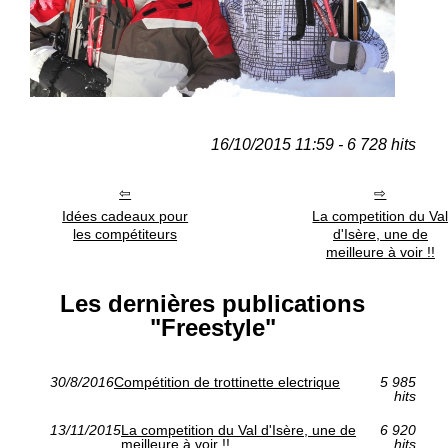
16/10/2015 11:59 - 6 728 hits
Idées cadeaux pour
La competition du Va
les compétiteurs
d'Isère, une de
meilleure à voir !!
Les dernières publications
"Freestyle"
30/8/2016
Compétition de trottinette electrique
5 985
hits
13/11/2015
La competition du Val d'Isère, une de
6 920
meilleure à voir !!
hits