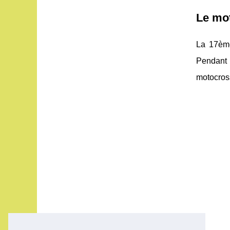
Le mot
La 17ème
Pendant c
motocross