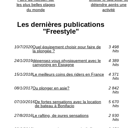
les plus belles plages
détendre après une
du monde
activité
Les dernières publications
"Freestyle"
10/7/2020
Quel équipement choisir pour faire de
3 498
la plongée ?
hits
24/1/2019
dépensez-vous physiquement avec le
4 389
canyoning en Espagne
hits
15/1/2018
Le meilleurs coins des riders en France
4 371
hits
08/1/2017
Ou plonger en asie?
2 842
hits
07/10/2016
De fortes sensations avec la location
5 670
de bateau à Bonifacio
hits
27/8/2016
Le rafting, de pures sensations
2 930
hits