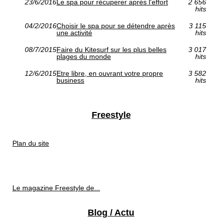
23/6/2016
Le spa pour récuperer après l'effort
2 656
hits
04/2/2016
Choisir le spa pour se détendre après
3 115
une activité
hits
08/7/2015
Faire du Kitesurf sur les plus belles
3 017
plages du monde
hits
12/6/2015
Etre libre, en ouvrant votre propre
3 582
business
hits
Freestyle
Plan du site
Le magazine Freestyle de...
Blog / Actu